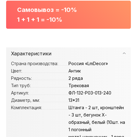
Самовывоз = -10%
1 + 1 + 1 = -10%
Характеристики
Страна производства:
Россия «LmDecor»
Цвет:
Антик
Рядность:
2 ряда
Тип труб:
Трековая
Артикул:
ФЛ-132-Р03-013-240
Диаметр, мм:
13*31
Комплектация:
Штанга - 2 шт, кронштейн
- 3 шт, бегунок Х-
образный, белый (10шт. на
1 погонный
метр),наконечник - 1 пара,