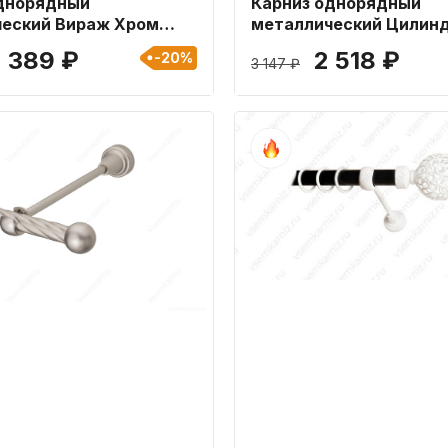
днорядный
Карниз однорядный
еский Вираж Хром
металлический Цилин
ной 240 см
19мм длиной 320 см
2 389 ₽
2 518 ₽
-20%
3 147 ₽