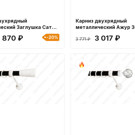
вухрядный
Карниз двухрядный
еский Заглушка Сатин
металлический Ажур З
ной 280 см
16мм длиной 240 см
 870 ₽
3 017 ₽
-20%
3 771 ₽