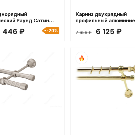
днорядный
Карниз двухрядный
еский Раунд Сатин
профильный алюминие
ной 400 см
Премиум Белый длиной
3 446 ₽
6 125 ₽
-20%
7 656 ₽