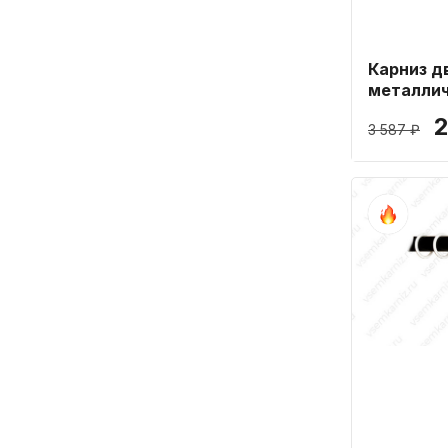
Карниз д
металлич
16мм дли
2
3 587 ₽