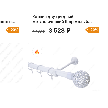
Карниз двухрядный
олото
металлический Шар малый
Золото 16мм длиной 400 см
3 528 ₽
-20%
-20%
4 409 ₽