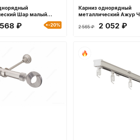
днорядный
Карниз однорядный
ческий Шар малый
металлический Ажур 
мм длиной 140 см
матовый combi 19мм д
 568 ₽
2 052 ₽
-20%
2 565 ₽
см