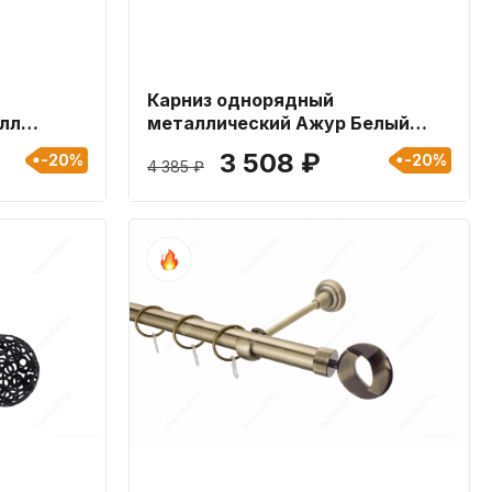
Карниз однорядный
лл
металлический Ажур Белый
 19мм
глянец 25мм длиной 360 см
3 508 ₽
-20%
-20%
4 385 ₽