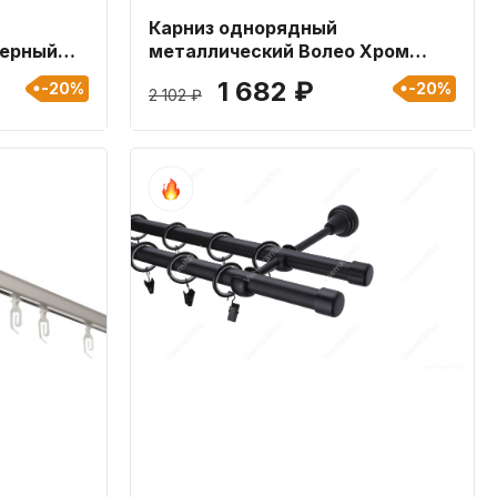
Карниз однорядный
Черный
металлический Волео Хром
линой 180
16мм длиной 160 см
1 682 ₽
-20%
-20%
2 102 ₽