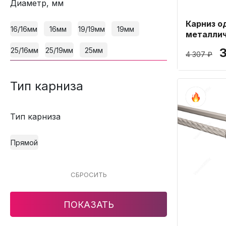
Диаметр, мм
Карниз о
16/16мм
16мм
19/19мм
19мм
металлич
25мм дли
25/16мм
25/19мм
25мм
4 307 ₽
Тип карниза
Тип карниза
Прямой