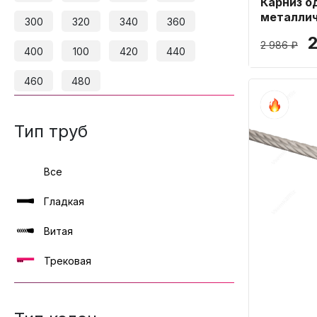
Карниз о
металлич
300
320
340
360
16мм дли
2 986 ₽
400
100
420
440
460
480
Тип труб
Все
Гладкая
Витая
Трековая