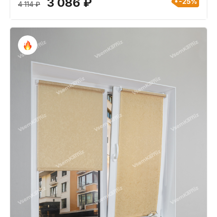
3 086 ₽
-25%
4 114 ₽