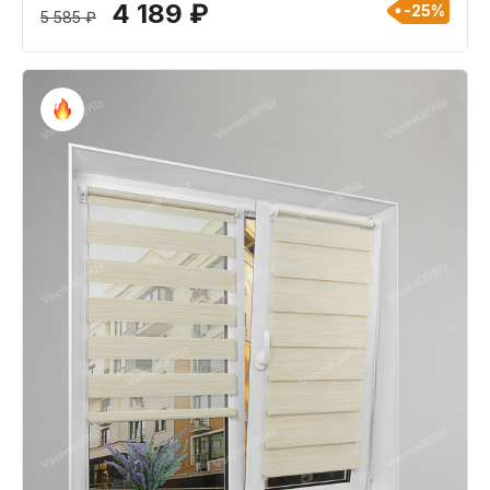
4 189 ₽
-25%
5 585 ₽