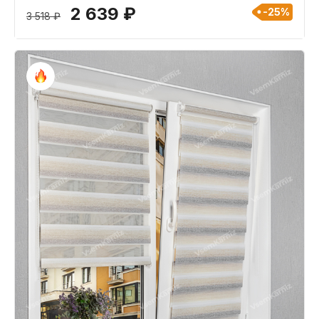
2 639 ₽
-25%
3 518 ₽