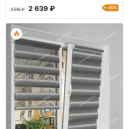
2 639 ₽
-25%
3 518 ₽