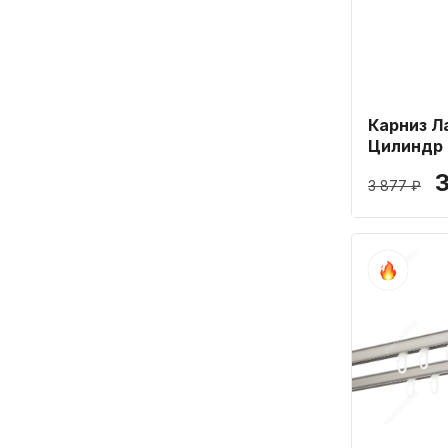
Карниз Л
Цилиндр 
160 см
3
3 877 ₽