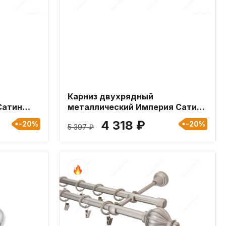
Карниз двухрядный
Сатин
металлический Империя Сатин
25мм длиной 280 см
4 318 ₽
-20%
-20%
5 397 ₽