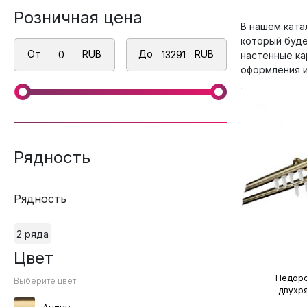
Розничная цена
В нашем ката
который буде
От
RUB
До
RUB
настенные ка
оформления и
Рядность
Рядность
2 ряда
Цвет
Недоро
Выберите цвет
двухр