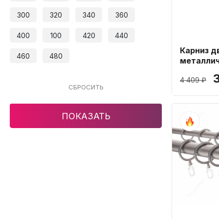
300
320
340
360
400
100
420
440
Карниз д
460
480
металли
Антик 16
4 409 ₽