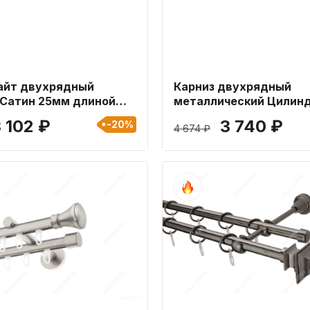
айт двухрядный
Карниз двухрядный
Сатин 25мм длиной
металлический Цилин
25мм длиной 280 см
 102 ₽
3 740 ₽
-20%
4 674 ₽