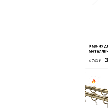
Карниз д
металлич
19мм дли
3
4 743 ₽