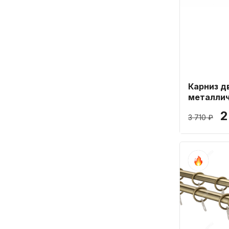
Карниз д
металлич
25мм дли
2
3 710 ₽