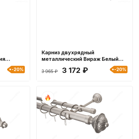
Карниз двухрядный
ия
металлический Вираж Белый
 длиной
глянец 25мм длиной 160 см
3 172 ₽
-20%
-20%
3 965 ₽