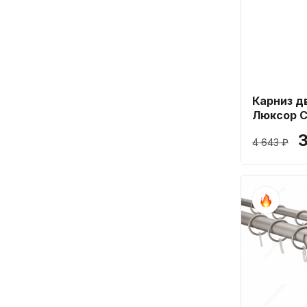
Карниз д
Люксор С
см
3
4 643 ₽