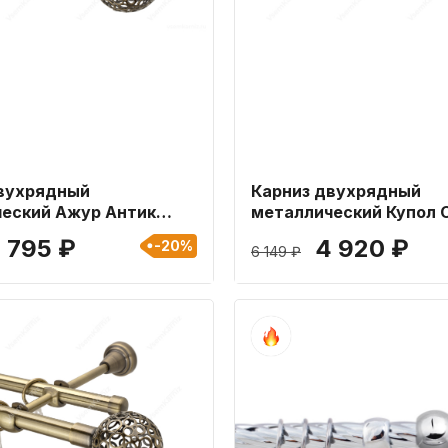
вухрядный
Карниз двухрядный
еский Ажур Антик
металлический Купол 
ной 280 см
25мм длиной 360 см
 795 ₽
4 920 ₽
-20%
6 149 ₽