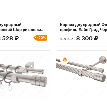
вухрядный
Карниз двухрядный Ф
ческий Шар рифленый
профиль Лайн Грид Че
мм длиной 400 см
матовый 13x31мм длин
3 528 ₽
8 300 ₽
-20%
9 764 ₽