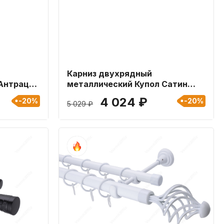
Карниз двухрядный
Антрацит
металлический Купол Сатин
16мм длиной 400 см
4 024 ₽
-20%
-20%
5 029 ₽