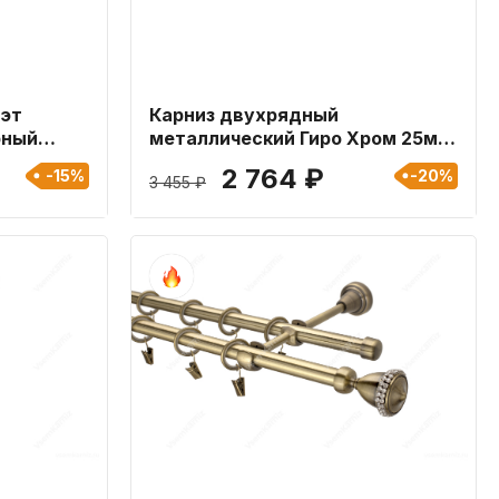
лэт
Карниз двухрядный
рный
металлический Гиро Хром 25мм
ой 320 см
длиной 160 см
2 764 ₽
-15%
-20%
3 455 ₽