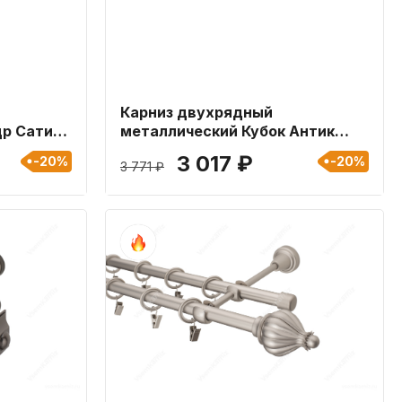
Карниз двухрядный
др Сатин
металлический Кубок Антик
16мм длиной 240 см
3 017 ₽
-20%
-20%
3 771 ₽