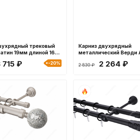
вухрядный трековый
Карниз двухрядный
атин 19мм длиной 160
металлический Верди 
16мм длиной 160 см
 715 ₽
2 264 ₽
-20%
2 830 ₽