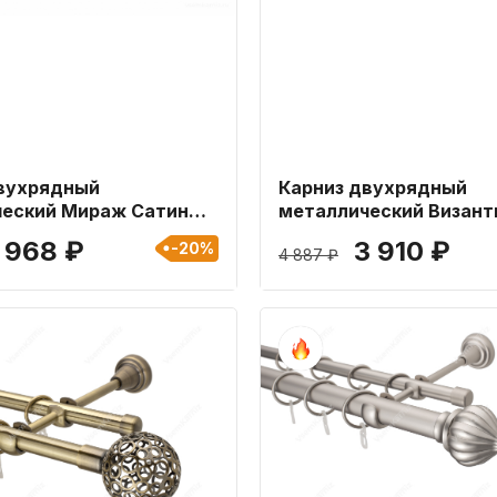
вухрядный
Карниз двухрядный
еский Мираж Сатин
металлический Визант
ной 160 см
Черный матовый 19мм
 968 ₽
3 910 ₽
-20%
4 887 ₽
300 см