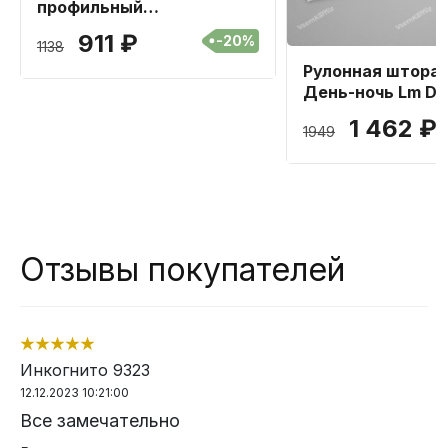
профильный
алюминиевый D6-
911 ₽
-20%
1138
Премиум Белый длиной
100 см
Рулонная штора
День-ночь Lm De
Белая 38x160 см
1 462 ₽
1949
Отзывы покупателей
Инкогнито 9323
12.12.2023 10:21:00
Все замечательно