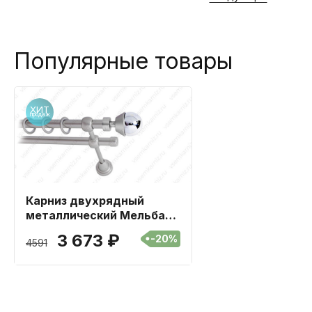
Популярные товары
Хит
продаж
Карниз двухрядный
металлический Мельба
Сатин 16мм длиной 360
3 673 ₽
-20%
4591
см