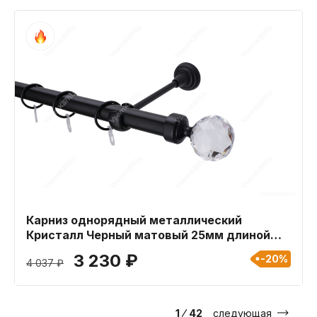
Карниз однорядный металлический
Кристалл Черный матовый 25мм длиной
300 см
3 230 ₽
-20%
4 037 ₽
1
⁄
42
следующая