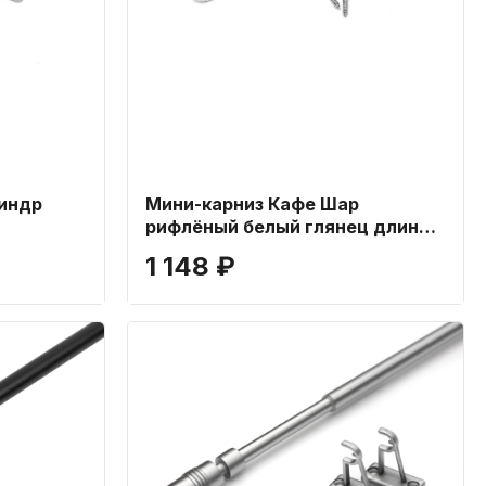
индр
Мини-карниз Кафе Шар
рифлёный белый глянец длиной
80-120 см
1 148 ₽