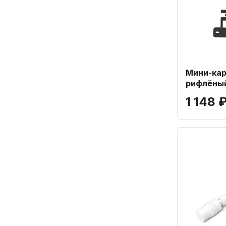
Мини-кар
рифлёный
120 см
1 148 