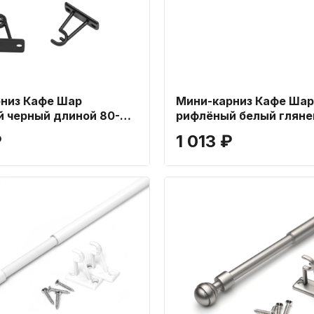
низ Кафе Шар
Мини-карниз Кафе Шар
 черный длиной 80-
рифлёный белый гляне
60-80 см
₽
1 013 ₽