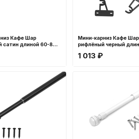
низ Кафе Шар
Мини-карниз Кафе Шар
 сатин длиной 60-80
рифлёный черный длин
см
₽
1 013 ₽