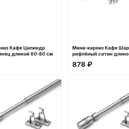
низ Кафе Цилиндр
Мини-карниз Кафе Шар
янец длиной 60-80 см
рифлёный сатин длино
см
₽
878 ₽