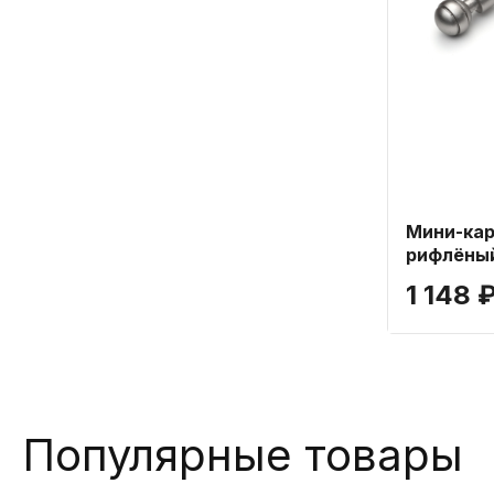
Мини-кар
рифлёный
см
1 148 
Популярные товары