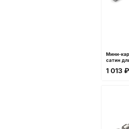
Мини-кар
сатин дл
1 013 