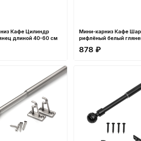
низ Кафе Цилиндр
Мини-карниз Кафе Шар
янец длиной 40-60 см
рифлёный белый гляне
40-60 см
878 ₽