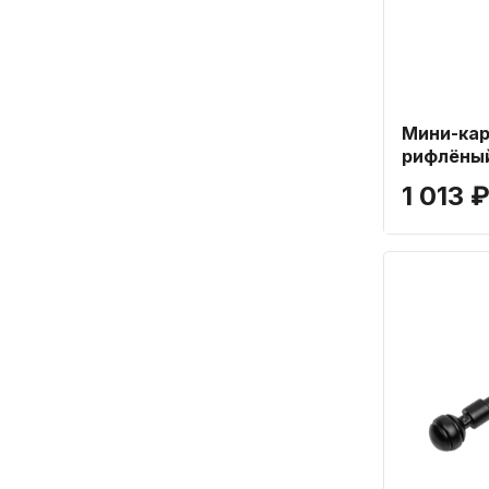
Мини-кар
рифлёный
см
1 013 