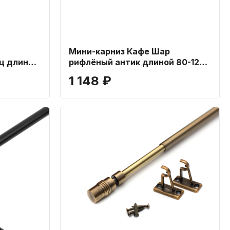
Мини-карниз Кафе Шар
ц длиной
рифлёный антик длиной 80-120
см
1 148 ₽