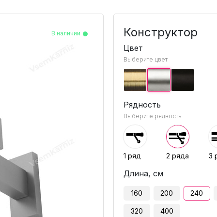
Конструктор
В наличии
В наличии
В наличии
В наличии
Цвет
Выберите цвет
Рядность
Выберите рядность
1 ряд
2 ряда
3 
Длина, см
160
200
240
320
400