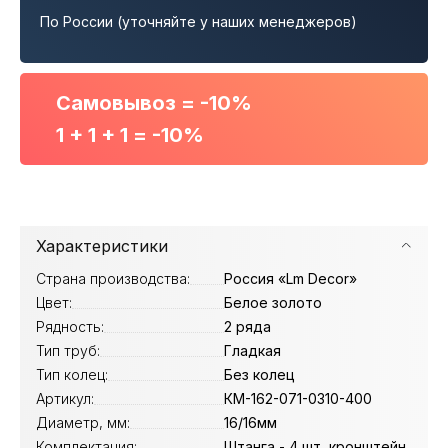
По России (уточняйте у наших менеджеров)
Самовывоз = -10%
1 + 1 + 1 = -10%
Характеристики
Страна производства:
Россия «Lm Decor»
Цвет:
Белое золото
Рядность:
2 ряда
Тип труб:
Гладкая
Тип колец:
Без колец
Артикул:
КМ-162-071-0310-400
Диаметр, мм:
16/16мм
Комплектация:
Штанга - 4 шт, кронштейн