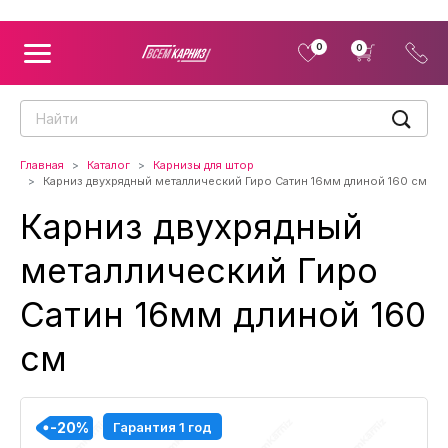
0
0
Главная
Каталог
Карнизы для штор
Карниз двухрядный металлический Гиро Сатин 16мм длиной 160 см
Карниз двухрядный
металлический Гиро
Сатин 16мм длиной 160
см
-20%
-20%
-20%
-20%
-20%
-20%
-20%
-20%
-20%
-20%
-20%
-20%
Гарантия 1 год