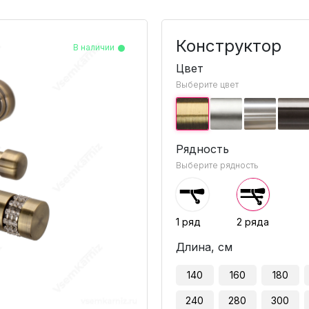
Конструктор
В наличии
В наличии
В наличии
В наличии
В наличии
В наличии
В наличии
В наличии
В наличии
Цвет
Выберите цвет
Рядность
Выберите рядность
1 ряд
2 ряда
Длина, см
140
160
180
240
280
300