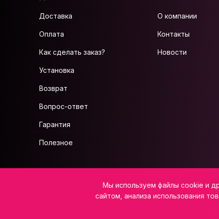
Доставка
О компании
Оплата
Контакты
Как сделать заказ?
Новости
Установка
Возврат
Вопрос-ответ
Гарантия
Полезное
ИП Салажков Н.В, ИНН 973300080795, ОГРНИП 323080000022738
Мы используем файлы cookie и д
Юридический адрес: 359225, Калмыкия Респ, р-н Лаганский, с. Северное,
E-mail:
info@vsemkarniz.ru
сайтом, анализа использования тов