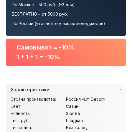
По Москве – 500 руб. (1-2 дня)
БЕСПЛАТНО – от 5000 руб.
По России (уточняйте у наших менеджеров)
Самовывоз = -10%
1 + 1 + 1 = -10%
Характеристики
Страна производства:
Россия «Lm Decor»
Цвет:
Сатин
Рядность:
2 ряда
Тип труб:
Гладкая
Тип колец:
Без колец