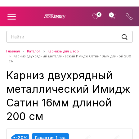
0
0
Главная
Каталог
Карнизы для штор
Карниз двухрядный металлический Имидж Сатин 16мм длиной 200
см
Карниз двухрядный
металлический Имидж
Сатин 16мм длиной
200 см
-20%
-20%
-20%
-20%
-20%
-20%
-20%
-20%
-20%
Гарантия 1 год