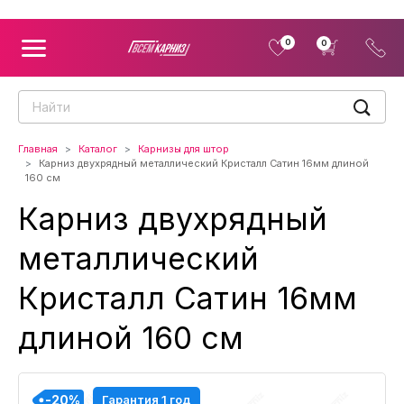
0
0
Главная
Каталог
Карнизы для штор
Карниз двухрядный металлический Кристалл Сатин 16мм длиной
160 см
Карниз двухрядный
металлический
Кристалл Сатин 16мм
длиной 160 см
-20%
-20%
-20%
-20%
-20%
-20%
-20%
-20%
-20%
Гарантия 1 год