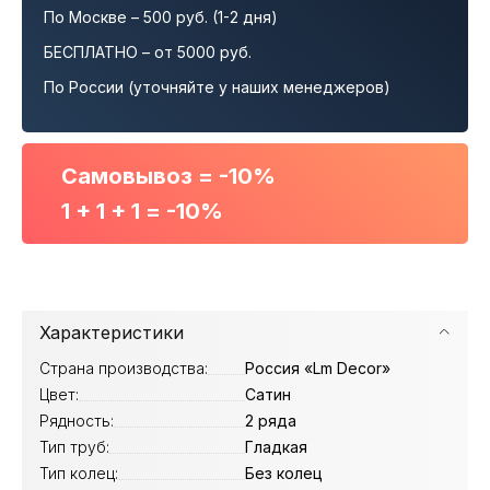
По Москве – 500 руб. (1-2 дня)
БЕСПЛАТНО – от 5000 руб.
По России (уточняйте у наших менеджеров)
Самовывоз = -10%
1 + 1 + 1 = -10%
Характеристики
Страна производства:
Россия «Lm Decor»
Цвет:
Сатин
Рядность:
2 ряда
Тип труб:
Гладкая
Тип колец:
Без колец