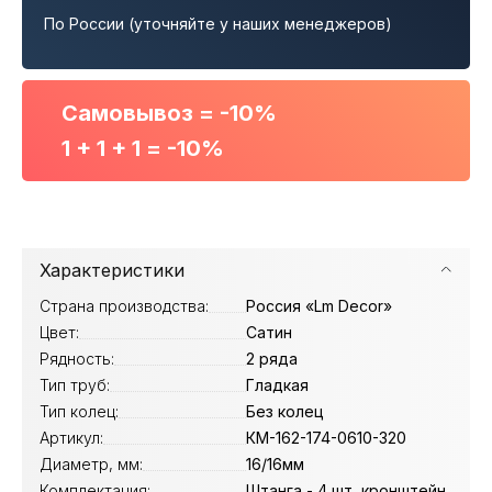
По России (уточняйте у наших менеджеров)
Самовывоз = -10%
1 + 1 + 1 = -10%
Характеристики
Страна производства:
Россия «Lm Decor»
Цвет:
Сатин
Рядность:
2 ряда
Тип труб:
Гладкая
Тип колец:
Без колец
Артикул:
КМ-162-174-0610-320
Диаметр, мм:
16/16мм
Комплектация:
Штанга - 4 шт, кронштейн