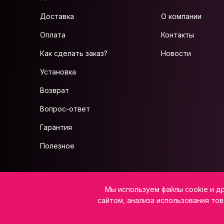
Доставка
О компании
Оплата
Контакты
Как сделать заказ?
Новости
Установка
Возврат
Вопрос-ответ
Гарантия
Полезное
ИП Салажков Н.В, ИНН 973300080795, ОГРНИП 323080000022738
Мы используем файлы cookie и д
Юридический адрес: 359225, Калмыкия Респ, р-н Лаганский, с. Северное,
E-mail:
info@vsemkarniz.ru
сайтом, анализа использования тов