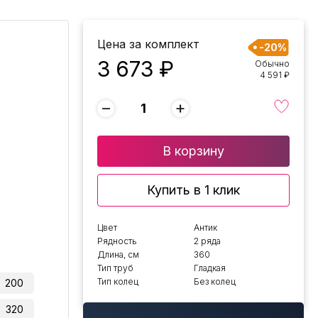
Цена за комплект
-20%
3 673 ₽
Обычно
4 591 ₽
−
+
В корзину
Купить в 1 клик
Цвет
Антик
Рядность
2 ряда
Длина, см
360
Тип труб
Гладкая
Тип колец
Без колец
200
320