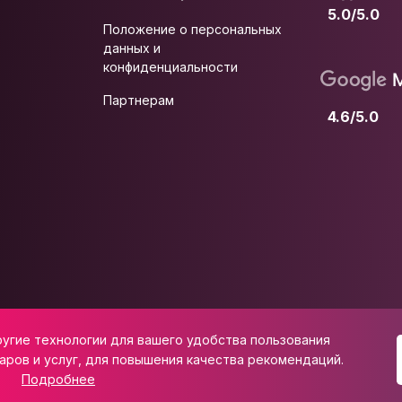
5.0/5.0
Положение о персональных
данных и
конфиденциальности
Партнерам
4.6/5.0
ругие технологии для вашего удобства пользования
 ул. Школьная, д. 47
аров и услуг, для повышения качества рекомендаций.
Подробнее