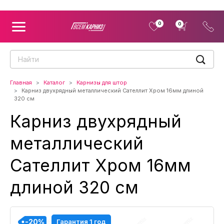
0
0
Главная
Каталог
Карнизы для штор
Карниз двухрядный металлический Сателлит Хром 16мм длиной
320 см
Карниз двухрядный
металлический
Сателлит Хром 16мм
длиной 320 см
-20%
-20%
-20%
-20%
-20%
-20%
-20%
-20%
-20%
Гарантия 1 год