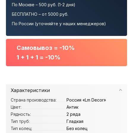
По Москве – 500 руб. (1-2 дня)
БЕСПЛАТНО – от 5000 руб.
По России (уточняйте у наших менеджеров)
Самовывоз = -10%
1 + 1 + 1 = -10%
Характеристики
Страна производства:
Россия «Lm Decor»
Цвет:
Антик
Рядность:
2 ряда
Тип труб:
Гладкая
Тип колец:
Без колец