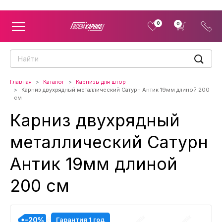
0
0
Главная
Каталог
Карнизы для штор
Карниз двухрядный металлический Сатурн Антик 19мм длиной 200
см
Карниз двухрядный
металлический Сатурн
Антик 19мм длиной
200 см
-20%
-20%
-20%
-20%
Гарантия 1 год