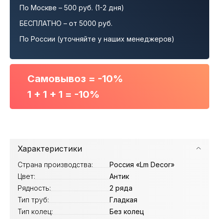
По Москве – 500 руб. (1-2 дня)
БЕСПЛАТНО – от 5000 руб.
По России (уточняйте у наших менеджеров)
Самовывоз = -10%
1 + 1 + 1 = -10%
Характеристики
Страна производства:
Россия «Lm Decor»
Цвет:
Антик
Рядность:
2 ряда
Тип труб:
Гладкая
Тип колец:
Без колец