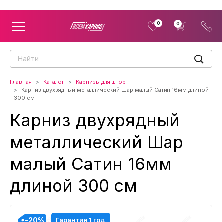
0
0
Главная
Каталог
Карнизы для штор
Карниз двухрядный металлический Шар малый Сатин 16мм длиной
300 см
Карниз двухрядный
металлический Шар
малый Сатин 16мм
длиной 300 см
-20%
-20%
-20%
-20%
-20%
-20%
-20%
-20%
-20%
-20%
-20%
-20%
Гарантия 1 год