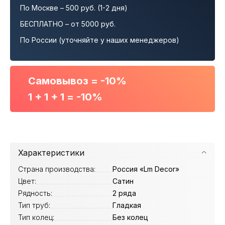
По Москве – 500 руб. (1-2 дня)
БЕСПЛАТНО – от 5000 руб.
По России (уточняйте у наших менеджеров)
Самовывоз = -10%
1 + 1 + 1 = -10%
Характеристики
Страна производства:
Россия «Lm Decor»
Цвет:
Сатин
Рядность:
2 ряда
Тип труб:
Гладкая
Тип колец:
Без колец