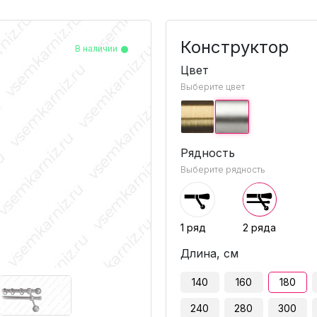
Конструктор
В наличии
В наличии
В наличии
В наличии
Цвет
Выберите цвет
Рядность
Выберите рядность
1 ряд
2 ряда
Длина, см
140
160
180
240
280
300