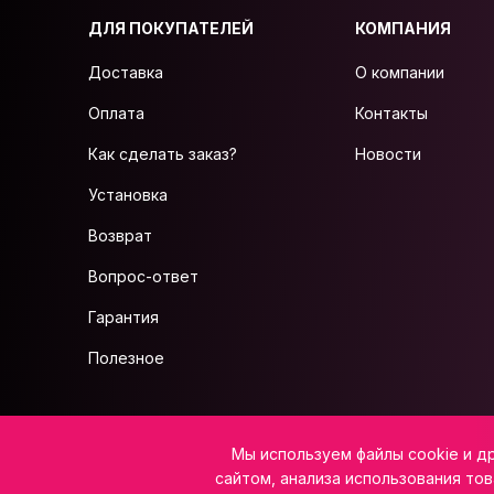
ДЛЯ ПОКУПАТЕЛЕЙ
КОМПАНИЯ
Доставка
О компании
Оплата
Контакты
Как сделать заказ?
Новости
Установка
Возврат
Вопрос-ответ
Гарантия
Полезное
ИП Салажков Н.В, ИНН 973300080795, ОГРНИП 323080000022738
Мы используем файлы cookie и д
Юридический адрес: 359225, Калмыкия Респ, р-н Лаганский, с. Северное,
E-mail:
info@vsemkarniz.ru
сайтом, анализа использования тов