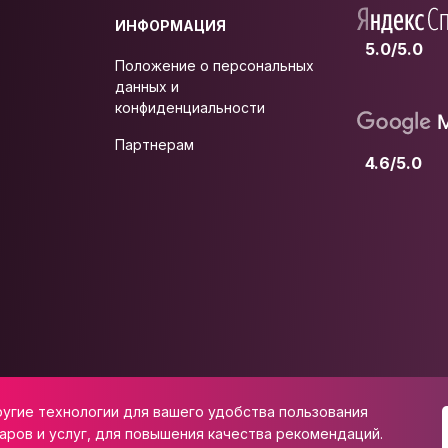
ИНФОРМАЦИЯ
5.0/5.0
Положение о персональных
данных и
конфиденциальности
Партнерам
4.6/5.0
ругие технологии для вашего удобства пользования
 ул. Школьная, д. 47
аров и услуг, для повышения качества рекомендаций.