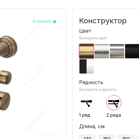
Конструктор
В наличии
В наличии
В наличии
В наличии
Цвет
Выберите цвет
Рядность
Выберите рядность
1 ряд
2 ряда
Длина, см
140
160
180