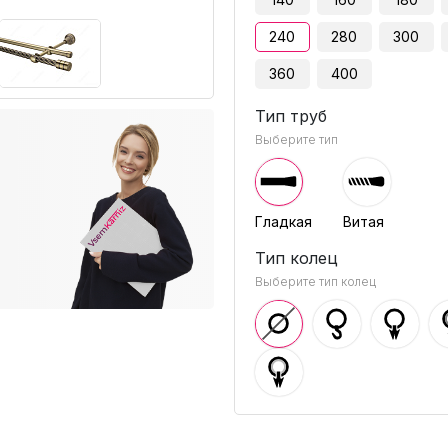
240
280
300
360
400
Тип труб
Выберите тип
Гладкая
Витая
Тип колец
Выберите тип колец