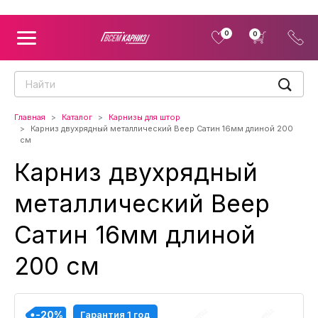
0
0
Главная
Каталог
Карнизы для штор
Карниз двухрядный металлический Веер Сатин 16мм длиной 200
см
Карниз двухрядный
металлический Веер
Сатин 16мм длиной
200 см
-20%
-20%
-20%
-20%
-20%
-20%
-20%
-20%
-20%
Гарантия 1 год