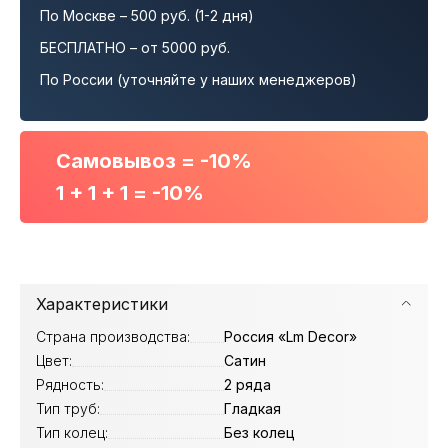
По Москве – 500 руб. (1-2 дня)
БЕСПЛАТНО – от 5000 руб.
По России (уточняйте у наших менеджеров)
Самовывоз = -10%
1 + 1 + 1 = -10%
Характеристики
Страна производства:
Россия «Lm Decor»
Цвет:
Сатин
Рядность:
2 ряда
Тип труб:
Гладкая
Тип колец:
Без колец