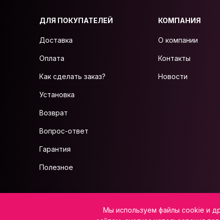
ДЛЯ ПОКУПАТЕЛЕЙ
КОМПАНИЯ
Доставка
О компании
Оплата
Контакты
Как сделать заказ?
Новости
Установка
Возврат
Вопрос-ответ
Гарантия
Полезное
ИП Салажков Н.В, ИНН 973300080795, ОГРНИП 323080000022738
Мы используем файлы cookie и д
Юридический адрес: 359225, Калмыкия Респ, р-н Лаганский, с. Северное,
E-mail:
info@vsemkarniz.ru