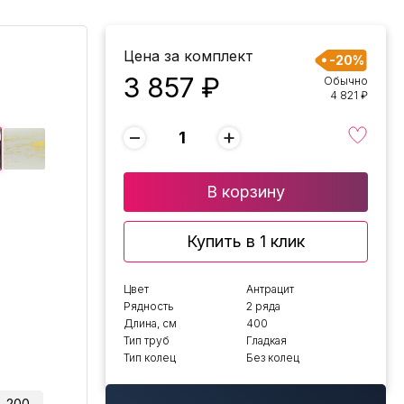
Цена за комплект
-20%
3 857 ₽
Обычно
4 821 ₽
−
+
В корзину
Купить в 1 клик
Цвет
Антрацит
Рядность
2 ряда
Длина, см
400
Тип труб
Гладкая
Тип колец
Без колец
200