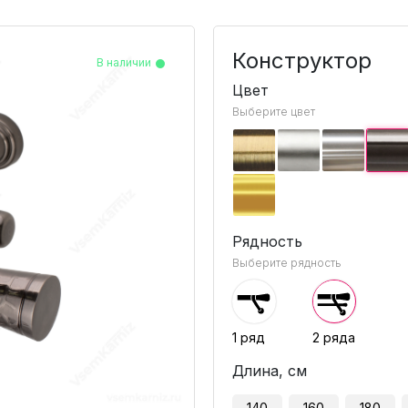
Конструктор
В наличии
В наличии
В наличии
В наличии
Цвет
Выберите цвет
Рядность
Выберите рядность
1 ряд
2 ряда
Длина, см
140
160
180