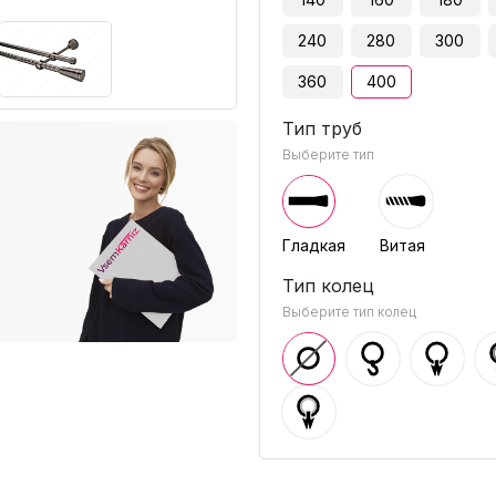
240
280
300
360
400
Тип труб
Выберите тип
Гладкая
Витая
Тип колец
Выберите тип колец