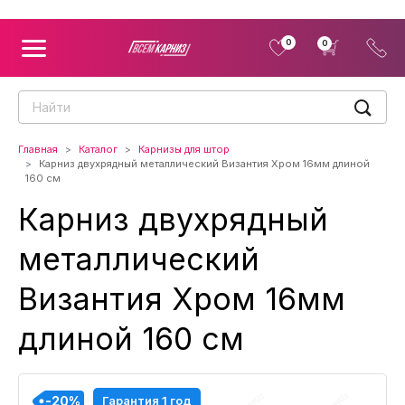
0
0
Главная
Каталог
Карнизы для штор
Карниз двухрядный металлический Византия Хром 16мм длиной
160 см
Карниз двухрядный
металлический
Византия Хром 16мм
длиной 160 см
-20%
-20%
-20%
-20%
-20%
-20%
-20%
-20%
-20%
Гарантия 1 год