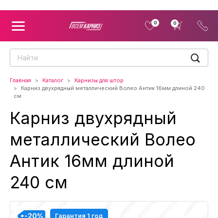
0
0
Главная
Каталог
Карнизы для штор
Карниз двухрядный металлический Волео Антик 16мм длиной 240
см
Карниз двухрядный
металлический Волео
Антик 16мм длиной
240 см
-20%
-20%
-20%
-20%
Гарантия 1 год