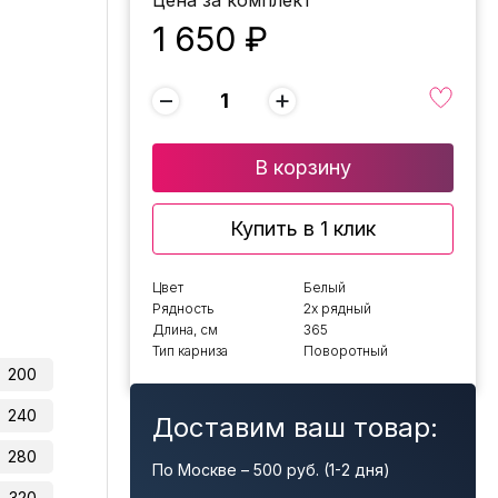
Цена за комплект
1 650 ₽
−
+
В корзину
Купить в 1 клик
Цвет
Белый
Рядность
2х рядный
Длина, см
365
Тип карниза
Поворотный
200
240
Доставим ваш товар:
280
По Москве – 500 руб. (1-2 дня)
320