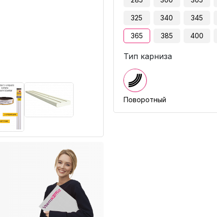
325
340
345
365
385
400
Тип карниза
Поворотный