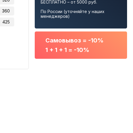
БЕСПЛАТНО – от 5000 руб.
360
По России (уточняйте у наших
менеджеров)
425
Самовывоз = -10%
1 + 1 + 1 = -10%