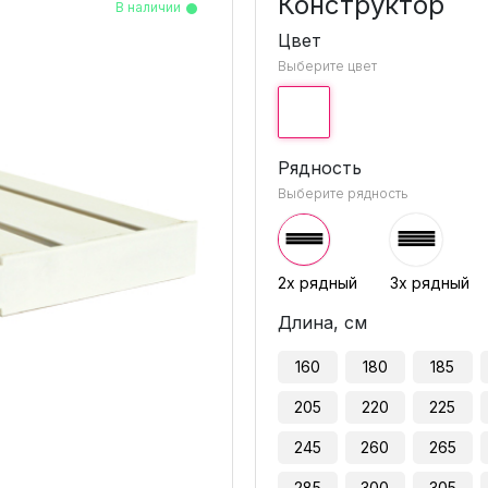
Конструктор
В наличии
В наличии
В наличии
В наличии
В наличии
Цвет
Выберите цвет
Рядность
Выберите рядность
2х рядный
3х рядный
Длина, см
160
180
185
205
220
225
245
260
265
285
300
305