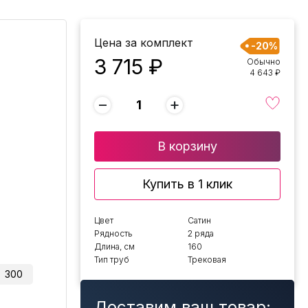
Цена за комплект
-20%
3 715 ₽
Обычно
4 643 ₽
−
+
В корзину
Купить в 1 клик
Цвет
Сатин
Рядность
2 ряда
Длина, см
160
Тип труб
Трековая
300
Доставим ваш товар: