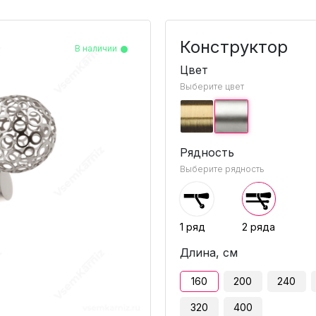
Конструктор
В наличии
В наличии
В наличии
В наличии
Цвет
Выберите цвет
Рядность
Выберите рядность
1 ряд
2 ряда
Длина, см
160
200
240
320
400