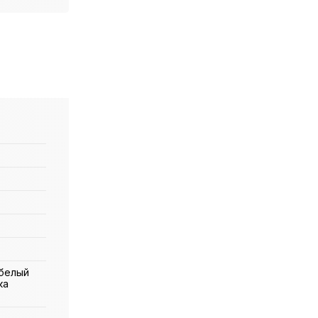
 белый
ка