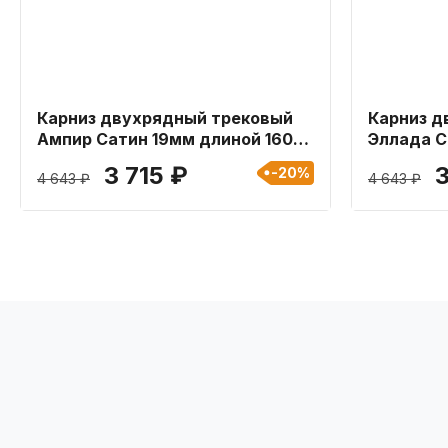
Карниз двухрядный трековый
Карниз д
Ампир Сатин 19мм длиной 160
Эллада С
см
см
3 715 ₽
3
-20%
4 643 ₽
4 643 ₽