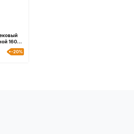
ековый
ной 160
-20%