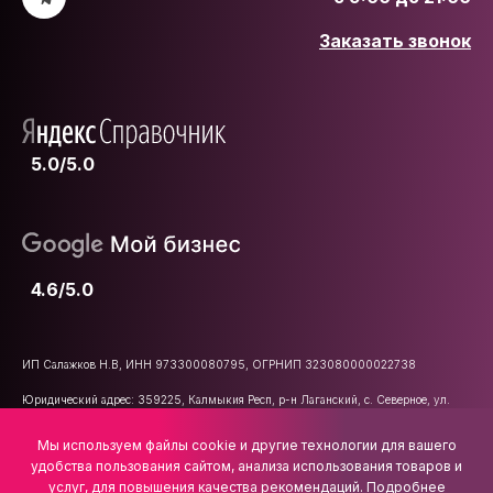
Заказать звонок
5.0/5.0
4.6/5.0
ИП Салажков Н.В, ИНН 973300080795, ОГРНИП 323080000022738
Юридический адрес: 359225, Калмыкия Респ, р-н Лаганский, с. Северное, ул.
Школьная, д. 47
Мы используем файлы cookie и другие технологии для вашего
E-mail:
info@vsemkarniz.ru
удобства пользования сайтом, анализа использования товаров и
услуг, для повышения качества рекомендаций.
Подробнее