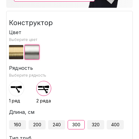
Конструктор
Цвет
Выберите цвет
Рядность
Выберите рядность
1 ряд
2 ряда
Длина, см
160
200
240
300
320
400
Тип труб