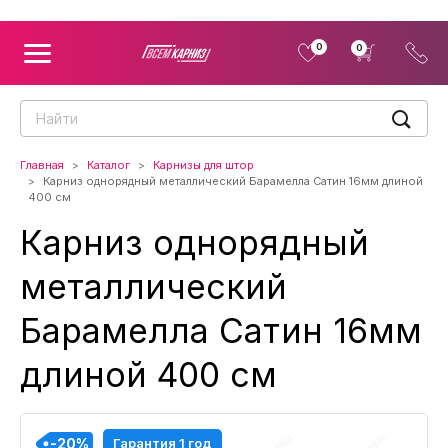
0
0
Главная
Каталог
Карнизы для штор
Карниз однорядный металлический Барамелла Сатин 16мм длиной
400 см
Карниз однорядный
металлический
Барамелла Сатин 16мм
длиной 400 см
-20%
-20%
-20%
-20%
-20%
-20%
-20%
-20%
-20%
Гарантия 1 год