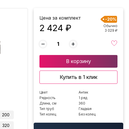
Цена за комплект
-20%
2 424 ₽
Обычно
3 029 ₽
−
+
В корзину
Купить в 1 клик
Цвет
Антик
Рядность
1 ряд
Длина, см
360
Тип труб
Гладкая
Тип колец
Без колец
200
320