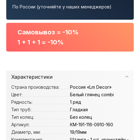
По России (уточняйте у наших менеджеров)
Самовывоз = -10%
1 + 1 + 1 = -10%
Характеристики
Страна производства:
Россия «Lm Decor»
Цвет:
Белый глянец combi
Рядность:
1 ряд
Тип труб:
Гладкая
Тип колец:
Без колец
Артикул:
КМ-191-116-0910-160
Диаметр, мм:
19/19мм
Комплектация:
Штанга - 1 шт, кронштейн -