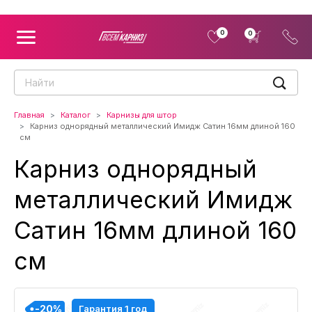
0
0
Главная
Каталог
Карнизы для штор
Карниз однорядный металлический Имидж Сатин 16мм длиной 160
см
Карниз однорядный
металлический Имидж
Сатин 16мм длиной 160
см
-20%
-20%
-20%
-20%
-20%
-20%
-20%
-20%
-20%
Гарантия 1 год