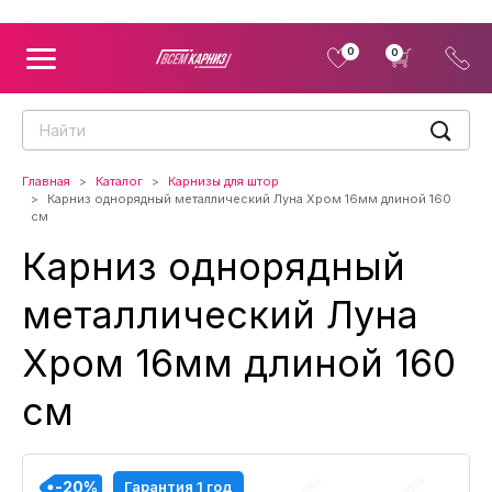
0
0
Главная
Каталог
Карнизы для штор
Карниз однорядный металлический Луна Хром 16мм длиной 160
см
Карниз однорядный
металлический Луна
Хром 16мм длиной 160
см
-20%
-20%
-20%
-20%
-20%
-20%
-20%
-20%
-20%
Гарантия 1 год