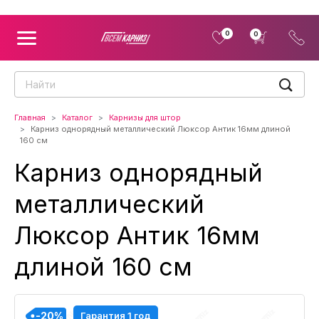
0
0
Главная
Каталог
Карнизы для штор
Карниз однорядный металлический Люксор Антик 16мм длиной
160 см
Карниз однорядный
металлический
Люксор Антик 16мм
длиной 160 см
-20%
-20%
-20%
-20%
-20%
-20%
-20%
-20%
-20%
Гарантия 1 год