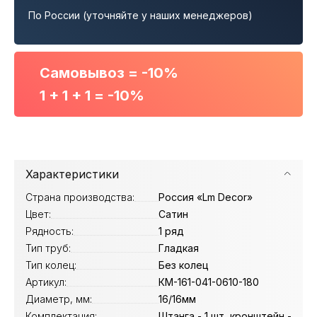
По России (уточняйте у наших менеджеров)
Самовывоз = -10%
1 + 1 + 1 = -10%
Характеристики
Страна производства:
Россия «Lm Decor»
Цвет:
Сатин
Рядность:
1 ряд
Тип труб:
Гладкая
Тип колец:
Без колец
Артикул:
КМ-161-041-0610-180
Диаметр, мм:
16/16мм
Комплектация:
Штанга - 1 шт, кронштейн -