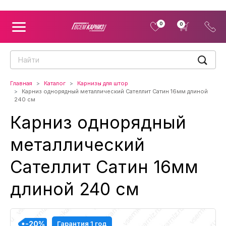
0
0
Главная
Каталог
Карнизы для штор
Карниз однорядный металлический Сателлит Сатин 16мм длиной
240 см
Карниз однорядный
металлический
Сателлит Сатин 16мм
длиной 240 см
-20%
-20%
-20%
-20%
Гарантия 1 год