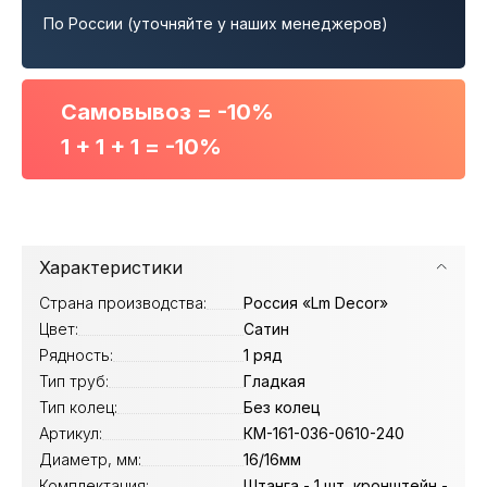
По России (уточняйте у наших менеджеров)
Самовывоз = -10%
1 + 1 + 1 = -10%
Характеристики
Страна производства:
Россия «Lm Decor»
Цвет:
Сатин
Рядность:
1 ряд
Тип труб:
Гладкая
Тип колец:
Без колец
Артикул:
КМ-161-036-0610-240
Диаметр, мм:
16/16мм
Комплектация:
Штанга - 1 шт, кронштейн -