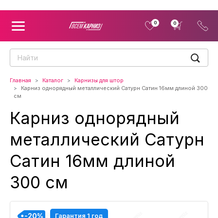
0
0
Главная
Каталог
Карнизы для штор
Карниз однорядный металлический Сатурн Сатин 16мм длиной 300
см
Карниз однорядный
металлический Сатурн
Сатин 16мм длиной
300 см
-20%
-20%
-20%
-20%
-20%
-20%
-20%
-20%
-20%
Гарантия 1 год