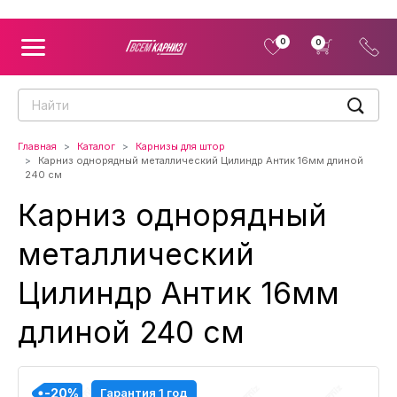
0
0
Главная
Каталог
Карнизы для штор
Карниз однорядный металлический Цилиндр Антик 16мм длиной
240 см
Карниз однорядный
металлический
Цилиндр Антик 16мм
длиной 240 см
-20%
-20%
-20%
-20%
-20%
-20%
-20%
-20%
-20%
-20%
-20%
-20%
Гарантия 1 год