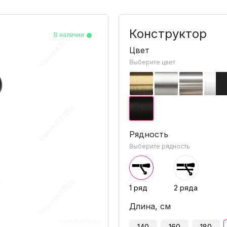
Конструктор
В наличии
В наличии
В наличии
В наличии
Цвет
Выберите цвет
Рядность
Выберите рядность
1 ряд
2 ряда
Длина, см
140
160
180