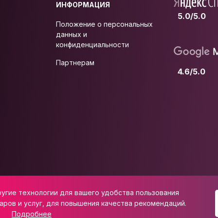
ИНФОРМАЦИЯ
5.0/5.0
Положение о персональных
данных и
конфиденциальности
Партнерам
4.6/5.0
ругие технологии для вашего удобства пользования
 ул. Школьная, д. 47
аров и услуг, для повышения качества рекомендаций.
Подробнее