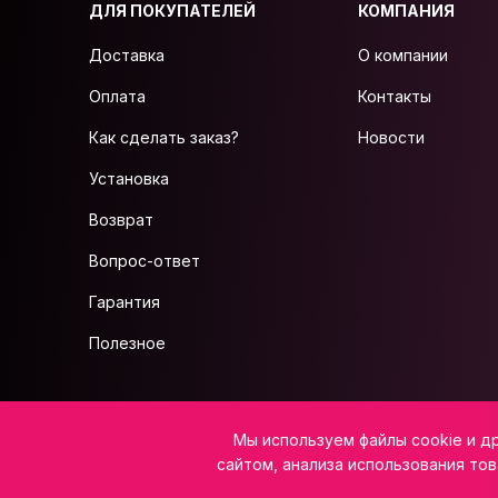
ДЛЯ ПОКУПАТЕЛЕЙ
КОМПАНИЯ
Доставка
О компании
Оплата
Контакты
Как сделать заказ?
Новости
Установка
Возврат
Вопрос-ответ
Гарантия
Полезное
ИП Салажков Н.В, ИНН 973300080795, ОГРНИП 323080000022738
Мы используем файлы cookie и д
Юридический адрес: 359225, Калмыкия Респ, р-н Лаганский, с. Северное,
E-mail:
info@vsemkarniz.ru
сайтом, анализа использования тов