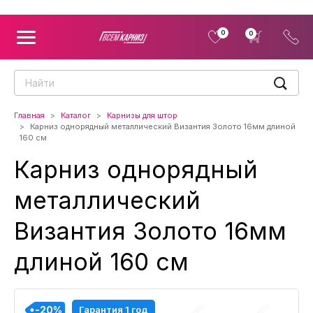
0
0
Главная
Каталог
Карнизы для штор
Карниз однорядный металлический Византия Золото 16мм длиной
160 см
Карниз однорядный
металлический
Византия Золото 16мм
длиной 160 см
-20%
-20%
-20%
-20%
-20%
-20%
-20%
-20%
-20%
Гарантия 1 год