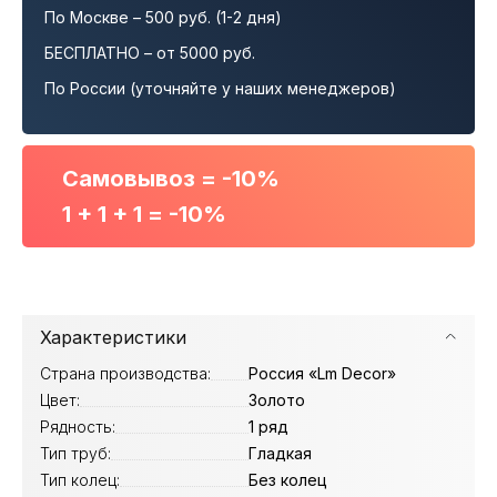
По Москве – 500 руб. (1-2 дня)
БЕСПЛАТНО – от 5000 руб.
По России (уточняйте у наших менеджеров)
Самовывоз = -10%
1 + 1 + 1 = -10%
Характеристики
Страна производства:
Россия «Lm Decor»
Цвет:
Золото
Рядность:
1 ряд
Тип труб:
Гладкая
Тип колец:
Без колец