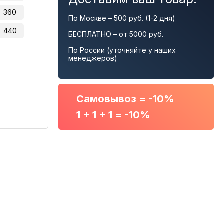
360
По Москве – 500 руб. (1-2 дня)
440
БЕСПЛАТНО – от 5000 руб.
По России (уточняйте у наших
менеджеров)
Самовывоз = -10%
1 + 1 + 1 = -10%