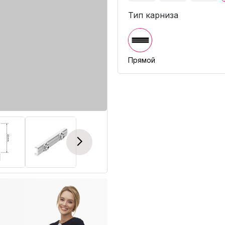
Тип карниза
Прямой
Next