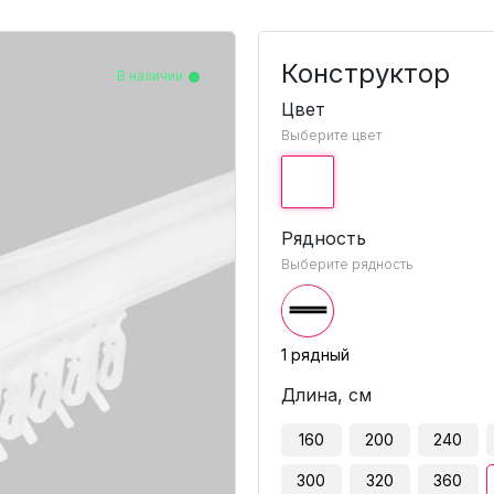
Конструктор
В наличии
В наличии
В наличии
В наличии
В наличии
В наличии
В наличии
В наличии
В наличии
В наличии
В наличии
Цвет
Выберите цвет
Рядность
Выберите рядность
1 рядный
Длина, см
160
200
240
300
320
360