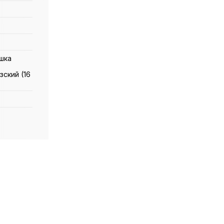
шка
зский (16