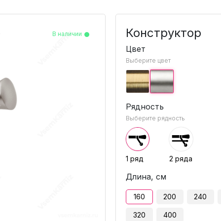
Конструктор
В наличии
В наличии
В наличии
В наличии
Цвет
Выберите цвет
Рядность
Выберите рядность
1 ряд
2 ряда
Длина, см
160
200
240
320
400