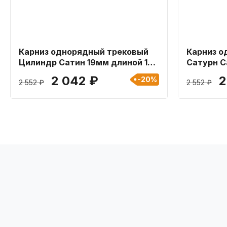
Карниз однорядный трековый
Карниз о
Цилиндр Сатин 19мм длиной 160
Сатурн С
см
см
2 042 ₽
2
-20%
2 552 ₽
2 552 ₽