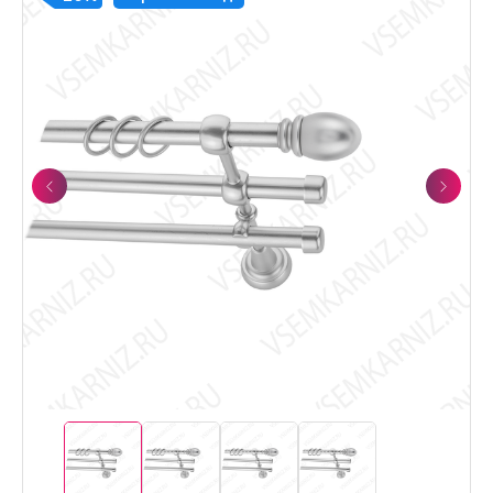
Previous
Next