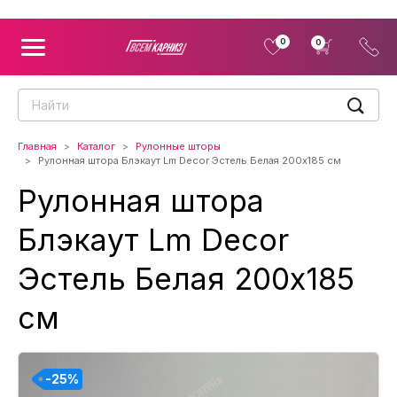
0
0
Главная
Каталог
Рулонные шторы
Рулонная штора Блэкаут Lm Decor Эстель Белая 200x185 см
Рулонная штора
Блэкаут Lm Decor
Эстель Белая 200x185
см
-25%
-25%
-25%
-25%
-25%
-25%
-25%
-25%
-25%
-25%
-25%