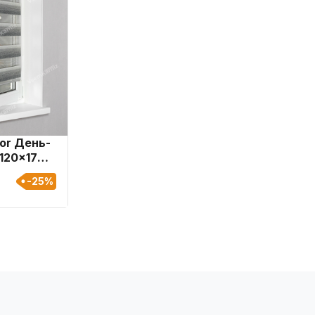
or День-
120x170
-25%