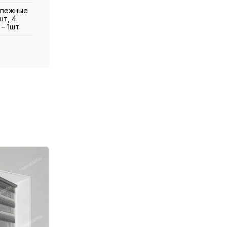
репежные
т, 4.
– 1шт.