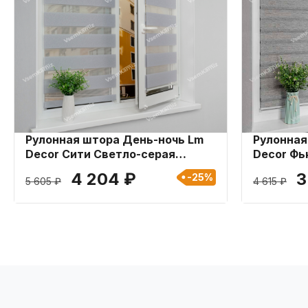
Рулонная штора День-ночь Lm
Рулонная
Decor Сити Светло-серая
Decor Фь
120x170 см
4 204 ₽
3
-25%
5 605 ₽
4 615 ₽