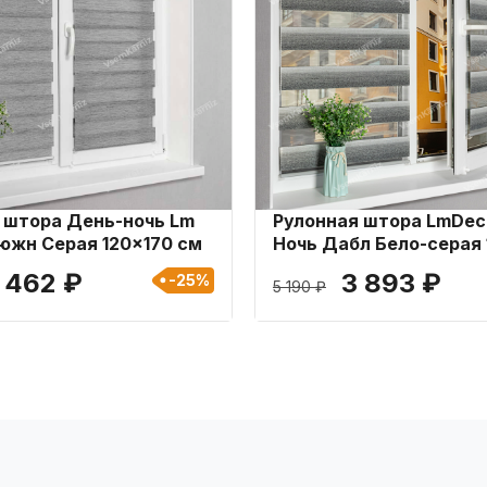
 штора День-ночь Lm
Рулонная штора LmDec
южн Серая 120x170 см
Ночь Дабл Бело-серая 
см
 462 ₽
3 893 ₽
-25%
5 190 ₽