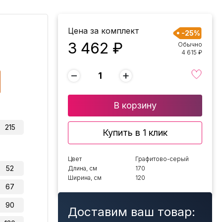
Цена за комплект
-25%
3 462 ₽
Обычно
4 615 ₽
−
+
В корзину
215
Купить в 1 клик
Цвет
Графитово-серый
52
Длина, см
170
Ширина, см
120
67
90
Доставим ваш товар: