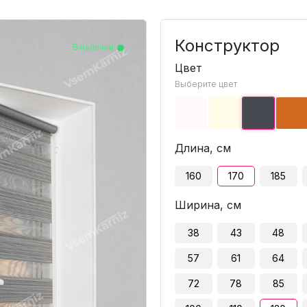
Конструктор
В наличии
В наличии
В наличии
В наличии
В наличии
В наличии
В наличии
В наличии
В наличии
В наличии
В наличии
В наличии
В наличии
В наличии
В наличии
В наличии
В наличии
Цвет
Выберите цвет
Длина, см
160
170
185
Ширина, см
38
43
48
57
61
64
72
78
85