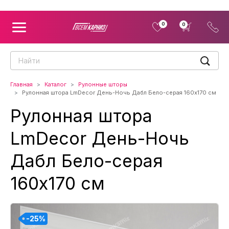
0
0
Главная
Каталог
Рулонные шторы
Рулонная штора LmDecor День-Ночь Дабл Бело-серая 160x170 см
Рулонная штора
LmDecor День-Ночь
Дабл Бело-серая
160x170 см
-25%
-25%
-25%
-25%
-25%
-25%
-25%
-25%
-25%
-25%
-25%
-25%
-25%
-25%
-25%
-25%
-25%