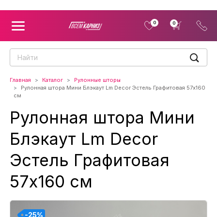
0
0
Главная
Каталог
Рулонные шторы
Рулонная штора Мини Блэкаут Lm Decor Эстель Графитовая 57x160
см
Рулонная штора Мини
Блэкаут Lm Decor
Эстель Графитовая
57x160 см
-25%
-25%
-25%
-25%
-25%
-25%
-25%
-25%
-25%
-25%
-25%