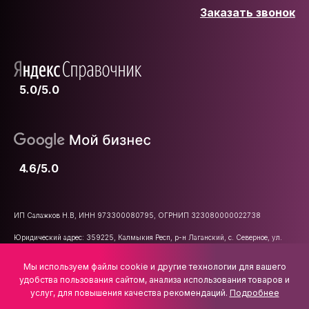
Заказать звонок
5.0/5.0
4.6/5.0
ИП Салажков Н.В, ИНН 973300080795, ОГРНИП 323080000022738
Юридический адрес: 359225, Калмыкия Респ, р-н Лаганский, с. Северное, ул.
Школьная, д. 47
Мы используем файлы cookie и другие технологии для вашего
E-mail:
info@vsemkarniz.ru
удобства пользования сайтом, анализа использования товаров и
услуг, для повышения качества рекомендаций.
Подробнее