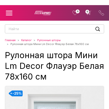
0
0
Главная
Каталог
Рулонные шторы
Рулонная штора Мини Lm Decor Флауэр Белая 78x160 см
Рулонная штора Мини
Lm Decor Флауэр Белая
78x160 см
-25%
-25%
-25%
-25%
-25%
-25%
-25%
-25%
-25%
-25%
-25%