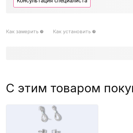
Консультация специалиста
Как замерить
Как установить
С этим товаром пок