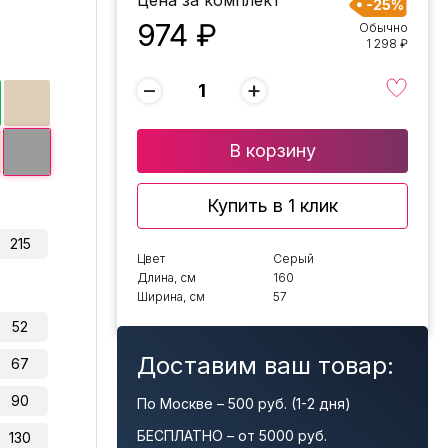
Цена за комплект
-25%
974 ₽
Обычно
1 298 ₽
−
+
В корзину
Купить в 1 клик
215
Цвет
Серый
Длина, см
160
Ширина, см
57
52
Доставим ваш товар:
67
90
По Москве – 500 руб. (1-2 дня)
БЕСПЛАТНО – от 5000 руб.
130