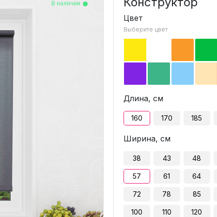
Конструктор
В наличии
В наличии
В наличии
В наличии
В наличии
В наличии
В наличии
В наличии
В наличии
В наличии
В наличии
Цвет
Выберите цвет
Длина, см
160
170
185
Ширина, см
38
43
48
57
61
64
72
78
85
100
110
120