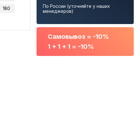
По России (уточняйте у наших
180
менеджеров)
Самовывоз = -10%
1 + 1 + 1 = -10%