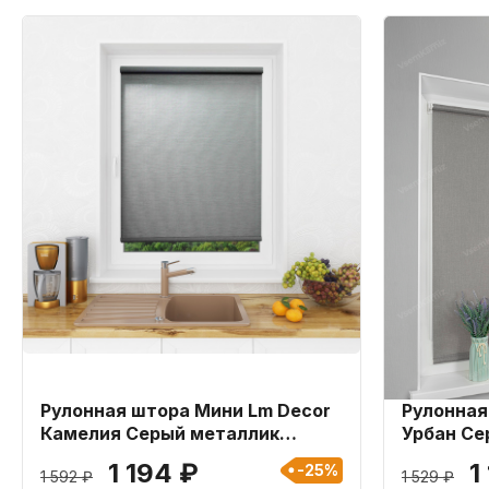
Рулонная штора Мини Lm Decor
Рулонная
Камелия Серый металлик
Урбан Се
57x160 см
1 194 ₽
1
-25%
1 592 ₽
1 529 ₽