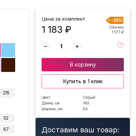
Цена за комплект
-25%
1 183 ₽
Обычно
1 577 ₽
−
+
В корзину
Купить в 1 клик
215
Цвет
Серый
Длина, см
160
Ширина, см
64
52
Доставим ваш товар:
67