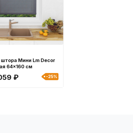
 штора Мини Lm Decor
ая 64x160 см
 059 ₽
-25%