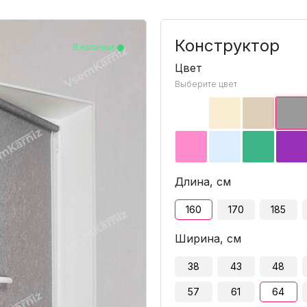
Конструктор
В наличии
В наличии
В наличии
В наличии
В наличии
В наличии
В наличии
В наличии
В наличии
В наличии
В наличии
В наличии
В наличии
В наличии
В наличии
В наличии
В наличии
В наличии
В наличии
Цвет
Выберите цвет
Длина, см
160
170
185
Ширина, см
38
43
48
57
61
64