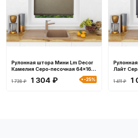
Рулонная штора Мини Lm Decor
Рулонная
Камелия Серо-песочная 64x160
Лайт Сер
см
1 304 ₽
1
-25%
1 738 ₽
1 411 ₽